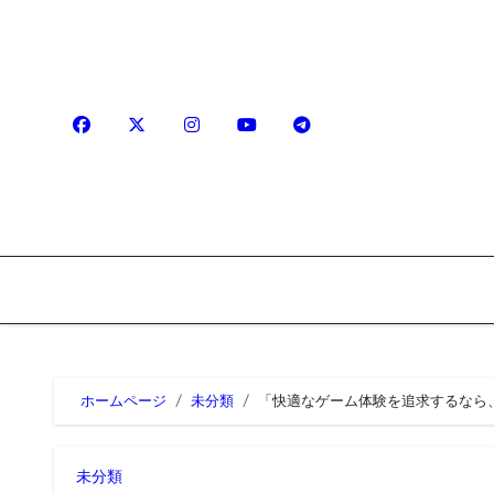
内
容
を
ス
キ
ッ
プ
ホームページ
未分類
「快適なゲーム体験を追求するなら
未分類