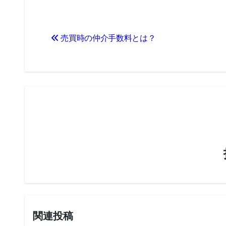
投
売買時の仲介手数料とは？
稿
ナ
ビ
ゲ
ー
シ
ョ
ン
関連投稿