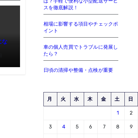
は？手軽で便利な小型配送サービ
スを徹底解説！
相場に影響する項目やチェックポ
イント
にな
車の個人売買でトラブルに発展し
たら？
日
日頃の清掃や整備・点検が重要
月
火
水
木
金
土
日
1
2
3
4
5
6
7
8
9