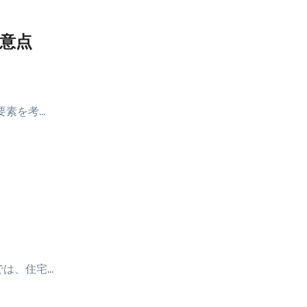
注意点
要素を考…
では、住宅…