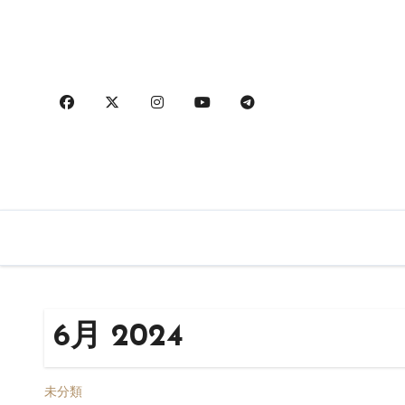
内
容
を
ス
キ
ッ
プ
6月 2024
未分類