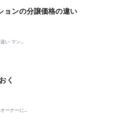
ションの分譲価格の違い
違い マン…
おく
オーナーに…