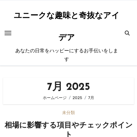
内
容
ユニークな趣味と奇抜なアイ
を
ス
デア
キ
ッ
あなたの日常をハッピーにするお手伝いをしま
プ
す
7月 2025
ホームページ
2025
7月
未分類
相場に影響する項目やチェックポイン
ト