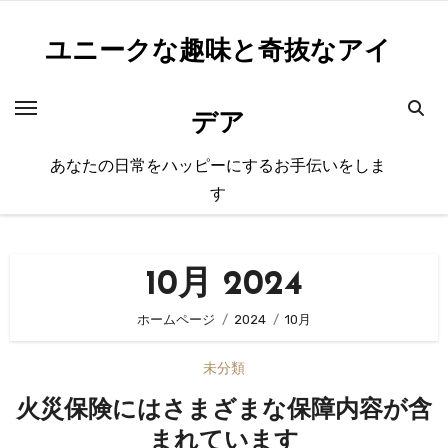
内
容
ユニークな趣味と奇抜なアイ
を
ス
デア
キ
ッ
あなたの日常をハッピーにするお手伝いをしま
プ
す
10月 2024
ホームページ
2024
10月
未分類
火災保険にはさまざまな保障内容が含
まれています