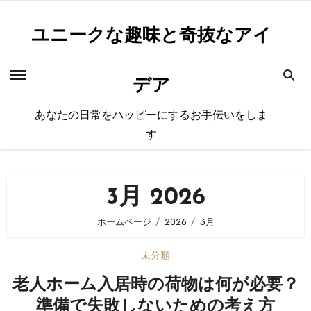
内
容
ユニークな趣味と奇抜なアイ
を
ス
デア
キ
ッ
あなたの日常をハッピーにするお手伝いをしま
プ
す
3月 2026
ホームページ
2026
3月
未分類
老人ホーム入居時の荷物は何が必要？
準備で失敗しないための考え方