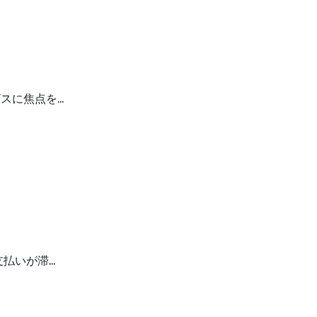
スに焦点を…
支払いが滞…