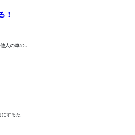
る！
他人の車の…
適にするた…