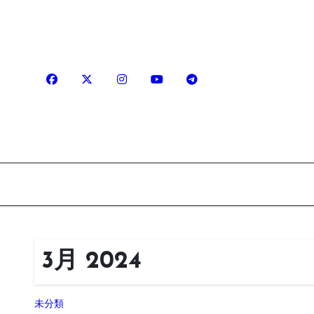
内
容
を
ス
キ
ッ
プ
3月 2024
未分類