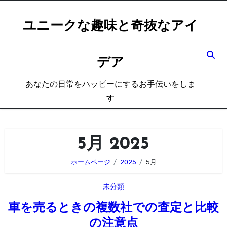
内
容
ユニークな趣味と奇抜なアイ
を
ス
デア
キ
ッ
あなたの日常をハッピーにするお手伝いをしま
プ
す
5月 2025
ホームページ
2025
5月
未分類
車を売るときの複数社での査定と比較
の注意点