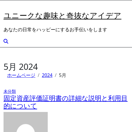
内
容
ユニークな趣味と奇抜なアイデア
を
ス
あなたの日常をハッピーにするお手伝いをします
キ
ッ
プ
5月 2024
ホームページ
2024
5月
未分類
固定資産評価証明書の詳細な説明と利用目
的について