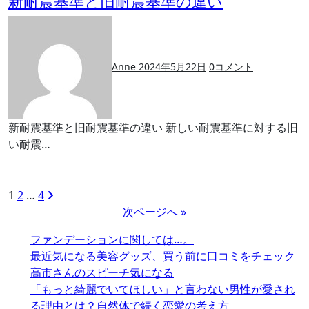
新耐震基準と旧耐震基準の違い
Anne
2024年5月22日
0
コメント
新耐震基準と旧耐震基準の違い 新しい耐震基準に対する旧
い耐震…
投
1
2
…
4
次ページへ »
稿
の
ファンデーションに関しては…。
ペ
最近気になる美容グッズ、買う前に口コミをチェック
高市さんのスピーチ気になる
ー
「もっと綺麗でいてほしい」と言わない男性が愛され
ジ
る理由とは？自然体で続く恋愛の考え方