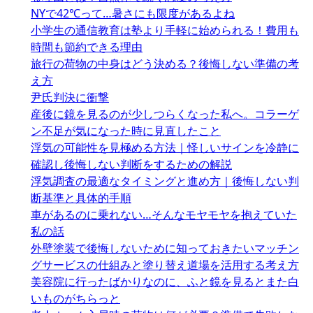
送
NYで42℃って…暑さにも限度があるよね
り
小学生の通信教育は塾より手軽に始められる！費用も
時間も節約できる理由
旅行の荷物の中身はどう決める？後悔しない準備の考
え方
尹氏判決に衝撃
産後に鏡を見るのが少しつらくなった私へ。コラーゲ
ン不足が気になった時に見直したこと
浮気の可能性を見極める方法｜怪しいサインを冷静に
確認し後悔しない判断をするための解説
浮気調査の最適なタイミングと進め方｜後悔しない判
断基準と具体的手順
車があるのに乗れない…そんなモヤモヤを抱えていた
私の話
外壁塗装で後悔しないために知っておきたいマッチン
グサービスの仕組みと塗り替え道場を活用する考え方
美容院に行ったばかりなのに、ふと鏡を見るとまた白
いものがちらっと