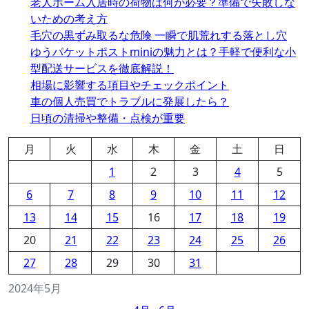
老人ホーム入居時の荷物は何が必要？準備で失敗しな
いための考え方
毛穴の黒ずみ取るな危険 一瞬で肌荒れする落とし穴
ゆうパケットポストminiの魅力とは？手軽で便利な小
型配送サービスを徹底解説！
相場に影響する項目やチェックポイント
車の個人売買でトラブルに発展したら？
日頃の清掃や整備・点検が重要
月
火
水
木
金
土
日
1
2
3
4
5
6
7
8
9
10
11
12
13
14
15
16
17
18
19
20
21
22
23
24
25
26
27
28
29
30
31
2024年5月