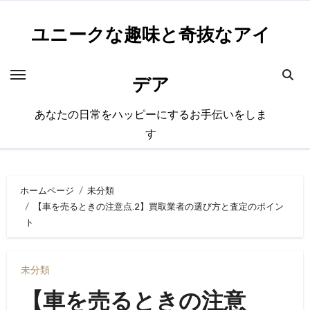
内
容
ユニークな趣味と奇抜なアイ
を
ス
デア
キ
ッ
あなたの日常をハッピーにするお手伝いをしま
プ
す
ホームページ
未分類
【車を売るときの注意点.2】買取業者の選び方と査定のポイン
ト
未分類
【車を売るときの注意