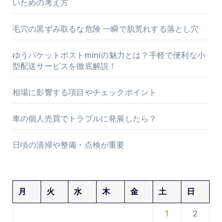
いための考え方
毛穴の黒ずみ取るな危険 一瞬で肌荒れする落とし穴
ゆうパケットポストminiの魅力とは？手軽で便利な小
型配送サービスを徹底解説！
相場に影響する項目やチェックポイント
車の個人売買でトラブルに発展したら？
日頃の清掃や整備・点検が重要
月
火
水
木
金
土
日
1
2