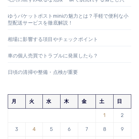
ゆうパケットポストminiの魅力とは？手軽で便利な小
型配送サービスを徹底解説！
相場に影響する項目やチェックポイント
車の個人売買でトラブルに発展したら？
日頃の清掃や整備・点検が重要
月
火
水
木
金
土
日
1
2
3
4
5
6
7
8
9