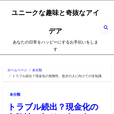
内
容
ユニークな趣味と奇抜なアイ
を
ス
デア
キ
ッ
あなたの日常をハッピーにするお手伝いをしま
プ
す
ホームページ
未分類
トラブル続出？現金化の危険性、急ぎの人に向けての全知識
未分類
トラブル続出？現金化の