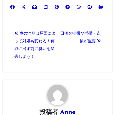
投
車の消臭は原因によ
日頃の清掃や整備・点
稿
って対処も変わる！買
検が重要
ナ
取に出す前に臭いを除
去しよう！
ビ
ゲ
ー
シ
ョ
ン
投稿者
Anne