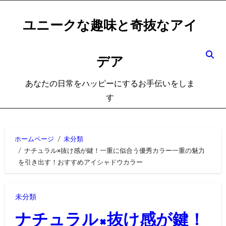
内
容
ユニークな趣味と奇抜なアイ
を
ス
デア
キ
ッ
あなたの日常をハッピーにするお手伝いをしま
プ
す
ホームページ
未分類
ナチュラル×抜け感が鍵！一重に似合う優秀カラー一重の魅力
を引き出す！おすすめアイシャドウカラー
未分類
ナチュラル×抜け感が鍵！