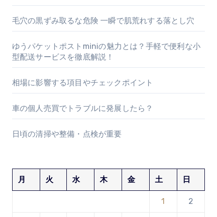
毛穴の黒ずみ取るな危険 一瞬で肌荒れする落とし穴
ゆうパケットポストminiの魅力とは？手軽で便利な小
型配送サービスを徹底解説！
相場に影響する項目やチェックポイント
車の個人売買でトラブルに発展したら？
日頃の清掃や整備・点検が重要
月
火
水
木
金
土
日
1
2