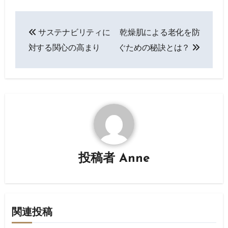
投
サステナビリティに
乾燥肌による老化を防
稿
対する関心の高まり
ぐための秘訣とは？
ナ
ビ
ゲ
ー
シ
投稿者
Anne
ョ
ン
関連投稿