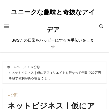
内
容
ユニークな趣味と奇抜なアイ
を
ス
デア
キ
ッ
あなたの日常をハッピーにするお手伝いをしま
プ
す
ホームページ
未分類
ネットビジネス｜仮にアフィリエイトを行なって年間で20万円
を超す利潤がある場合には…。
未分類
ネットビジネス｜仮にア