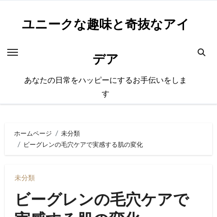
内
容
ユニークな趣味と奇抜なアイ
を
ス
デア
キ
ッ
あなたの日常をハッピーにするお手伝いをしま
プ
す
ホームページ
未分類
ビーグレンの毛穴ケアで実感する肌の変化
未分類
ビーグレンの毛穴ケアで