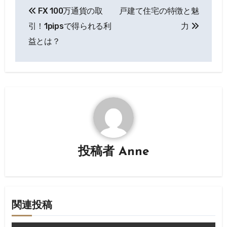
FX 100万通貨の取
戸建て住宅の特徴と魅
稿
引！1pipsで得られる利
力
ナ
益とは？
ビ
ゲ
ー
シ
ョ
投稿者
Anne
ン
関連投稿