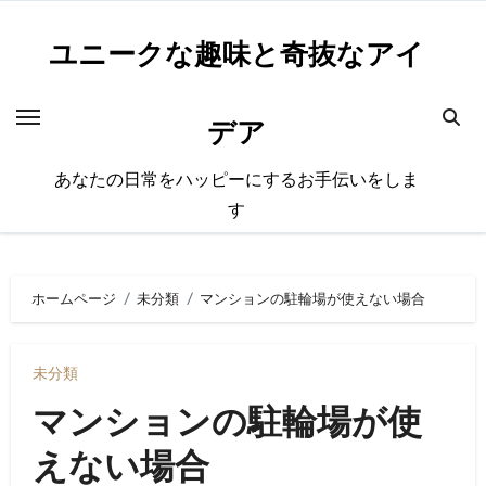
内
容
ユニークな趣味と奇抜なアイ
を
ス
デア
キ
ッ
あなたの日常をハッピーにするお手伝いをしま
プ
す
ホームページ
未分類
マンションの駐輪場が使えない場合
未分類
マンションの駐輪場が使
えない場合