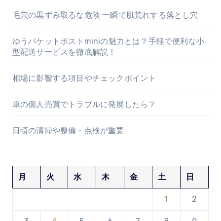
毛穴の黒ずみ取るな危険 一瞬で肌荒れする落とし穴
ゆうパケットポストminiの魅力とは？手軽で便利な小
型配送サービスを徹底解説！
相場に影響する項目やチェックポイント
車の個人売買でトラブルに発展したら？
日頃の清掃や整備・点検が重要
月
火
水
木
金
土
日
1
2