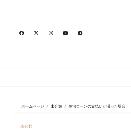
内
容
を
ス
キ
ッ
プ
ホームページ
未分類
住宅ローンの支払いが滞った場合
未分類