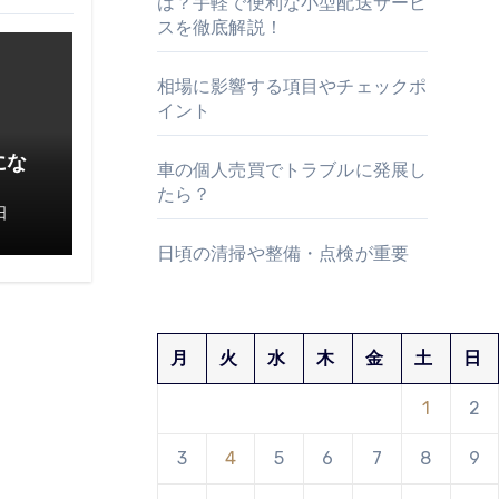
は？手軽で便利な小型配送サービ
スを徹底解説！
相場に影響する項目やチェックポ
イント
にな
車の個人売買でトラブルに発展し
たら？
日
日頃の清掃や整備・点検が重要
月
火
水
木
金
土
日
1
2
3
4
5
6
7
8
9