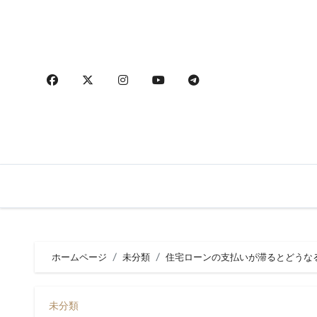
内
容
を
ス
キ
ッ
プ
ホームページ
未分類
住宅ローンの支払いが滞るとどうな
未分類