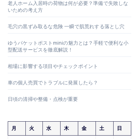
老人ホーム入居時の荷物は何が必要？準備で失敗しな
いための考え方
毛穴の黒ずみ取るな危険 一瞬で肌荒れする落とし穴
ゆうパケットポストminiの魅力とは？手軽で便利な小
型配送サービスを徹底解説！
相場に影響する項目やチェックポイント
車の個人売買でトラブルに発展したら？
日頃の清掃や整備・点検が重要
月
火
水
木
金
土
日