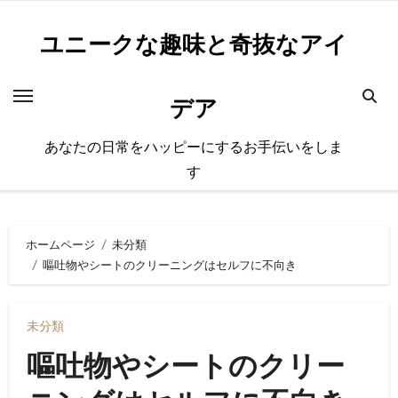
内
容
ユニークな趣味と奇抜なアイ
を
ス
デア
キ
ッ
あなたの日常をハッピーにするお手伝いをしま
プ
す
ホームページ
未分類
嘔吐物やシートのクリーニングはセルフに不向き
未分類
嘔吐物やシートのクリー