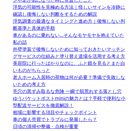
ン不足が気になった時に見直したこと
浮気の可能性を見極める方法｜怪しいサインを冷静に
確認し後悔しない判断をするための解説
浮気調査の最適なタイミングと進め方｜後悔しない判
断基準と具体的手順
車があるのに乗れない…そんなモヤモヤを抱えていた
私の話
外壁塗装で後悔しないために知っておきたいマッチン
グサービスの仕組みと塗り替え道場を活用する考え方
美容院に行ったばかりなのに、ふと鏡を見るとまた白
いものがちらっと
老人ホーム入居時の荷物は何が必要？準備で失敗しな
いための考え方
毛穴の黒ずみ取るな危険 一瞬で肌荒れする落とし穴
ゆうパケットポストminiの魅力とは？手軽で便利な小
型配送サービスを徹底解説！
相場に影響する項目やチェックポイント
車の個人売買でトラブルに発展したら？
日頃の清掃や整備・点検が重要