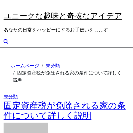
内
容
ユニークな趣味と奇抜なアイデア
を
ス
あなたの日常をハッピーにするお手伝いをします
キ
ッ
プ
ホームページ
未分類
固定資産税が免除される家の条件について詳しく
説明
未分類
固定資産税が免除される家の条
件について詳しく説明