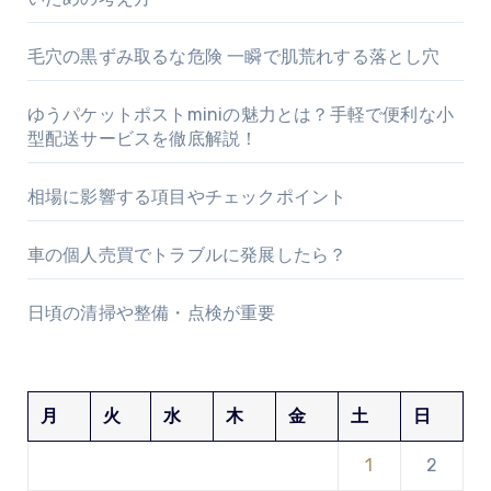
毛穴の黒ずみ取るな危険 一瞬で肌荒れする落とし穴
ゆうパケットポストminiの魅力とは？手軽で便利な小
型配送サービスを徹底解説！
相場に影響する項目やチェックポイント
車の個人売買でトラブルに発展したら？
日頃の清掃や整備・点検が重要
月
火
水
木
金
土
日
1
2