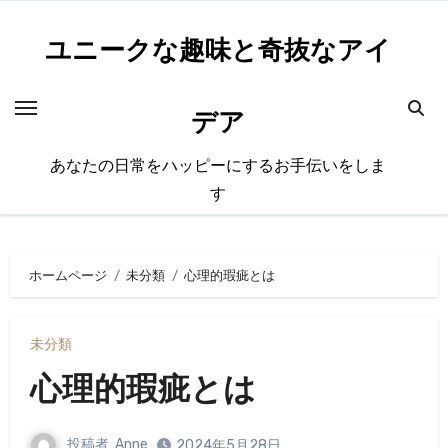
内
容
ユニークな趣味と奇抜なアイ
を
ス
デア
キ
ッ
あなたの日常をハッピーにするお手伝いをしま
プ
す
ホームページ
未分類
心理的瑕疵とは
未分類
心理的瑕疵とは
投稿者
Anne
2024年5月28日