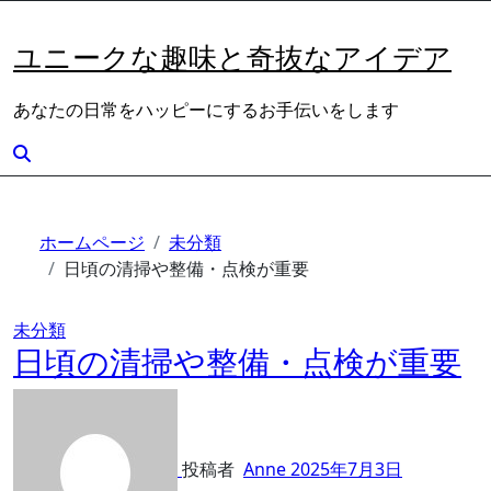
内
容
ユニークな趣味と奇抜なアイデア
を
ス
あなたの日常をハッピーにするお手伝いをします
キ
ッ
プ
ホームページ
未分類
日頃の清掃や整備・点検が重要
未分類
日頃の清掃や整備・点検が重要
投稿者
Anne
2025年7月3日