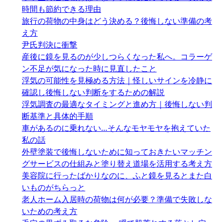
時間も節約できる理由
旅行の荷物の中身はどう決める？後悔しない準備の考
え方
尹氏判決に衝撃
産後に鏡を見るのが少しつらくなった私へ。コラーゲ
ン不足が気になった時に見直したこと
浮気の可能性を見極める方法｜怪しいサインを冷静に
確認し後悔しない判断をするための解説
浮気調査の最適なタイミングと進め方｜後悔しない判
断基準と具体的手順
車があるのに乗れない…そんなモヤモヤを抱えていた
私の話
外壁塗装で後悔しないために知っておきたいマッチン
グサービスの仕組みと塗り替え道場を活用する考え方
美容院に行ったばかりなのに、ふと鏡を見るとまた白
いものがちらっと
老人ホーム入居時の荷物は何が必要？準備で失敗しな
いための考え方