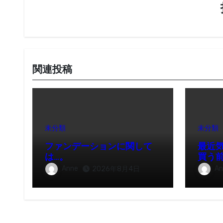
シ
ョ
ン
関連投稿
未分類
未分類
ファンデーションに関して
最近
は…。
買う
Anne
An
2026年8月4日