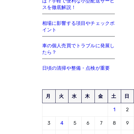
は？手軽で便利な小型配送サービ
スを徹底解説！
相場に影響する項目やチェックポ
イント
車の個人売買でトラブルに発展し
たら？
日頃の清掃や整備・点検が重要
月
火
水
木
金
土
日
1
2
3
4
5
6
7
8
9