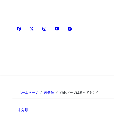
内
容
を
ス
キ
ッ
プ
ホームページ
未分類
純正パーツは取っておこう
未分類