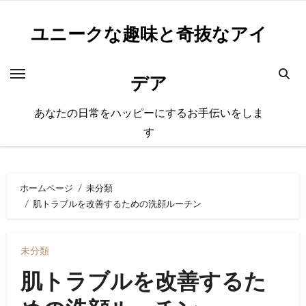
内
容
ユニークな趣味と奇抜なアイ
を
ス
デア
キ
ッ
あなたの日常をハッピーにするお手伝いをしま
プ
す
ホームページ
未分類
肌トラブルを改善するための洗顔ルーチン
未分類
肌トラブルを改善するた