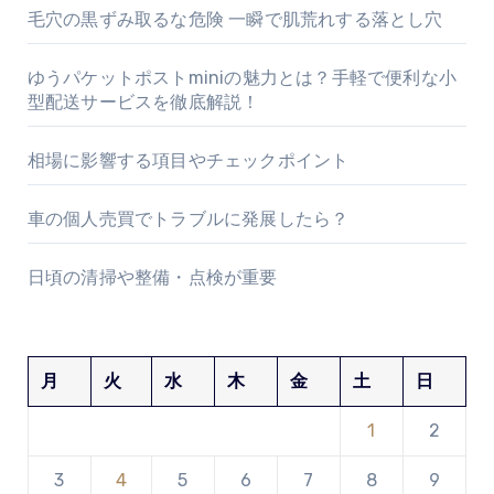
毛穴の黒ずみ取るな危険 一瞬で肌荒れする落とし穴
ゆうパケットポストminiの魅力とは？手軽で便利な小
型配送サービスを徹底解説！
相場に影響する項目やチェックポイント
車の個人売買でトラブルに発展したら？
日頃の清掃や整備・点検が重要
月
火
水
木
金
土
日
1
2
3
4
5
6
7
8
9