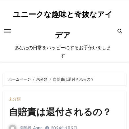
内
容
ユニークな趣味と奇抜なアイ
を
ス
デア
キ
ッ
あなたの日常をハッピーにするお手伝いをしま
プ
す
ホームページ
未分類
自賠責は還付されるの？
未分類
自賠責は還付されるの？
投稿者
Anne
2024年1月9日