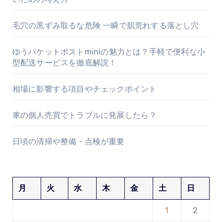
毛穴の黒ずみ取るな危険 一瞬で肌荒れする落とし穴
ゆうパケットポストminiの魅力とは？手軽で便利な小
型配送サービスを徹底解説！
相場に影響する項目やチェックポイント
車の個人売買でトラブルに発展したら？
日頃の清掃や整備・点検が重要
月
火
水
木
金
土
日
1
2