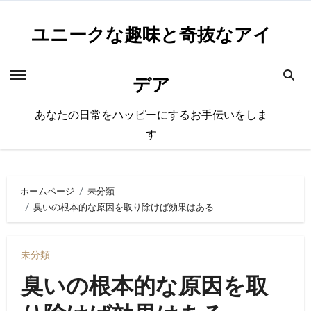
内
容
ユニークな趣味と奇抜なアイ
を
ス
デア
キ
ッ
あなたの日常をハッピーにするお手伝いをしま
プ
す
ホームページ
未分類
臭いの根本的な原因を取り除けば効果はある
未分類
臭いの根本的な原因を取