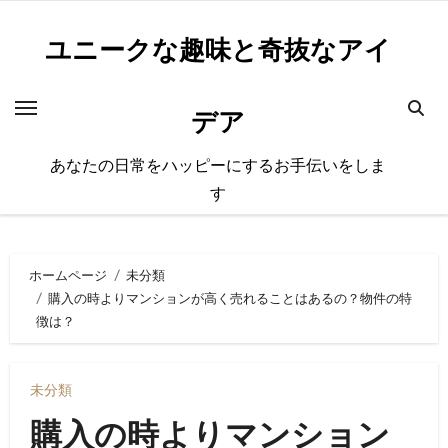
内
容
ユニークな趣味と奇抜なアイ
を
ス
デア
キ
ッ
あなたの日常をハッピーにするお手伝いをしま
プ
す
ホームページ
未分類
購入の時よりマンションが高く売れることはあるの？物件の特
徴は？
未分類
購入の時よりマンション