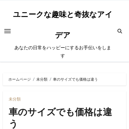
内
容
ユニークな趣味と奇抜なアイ
を
ス
デア
キ
ッ
あなたの日常をハッピーにするお手伝いをしま
プ
す
ホームページ
未分類
車のサイズでも価格は違う
未分類
車のサイズでも価格は違
う