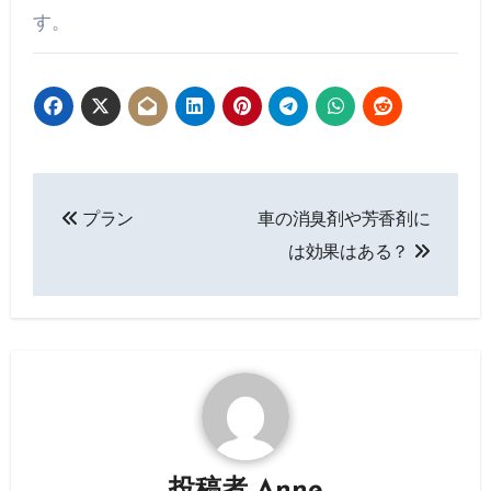
す。
投
プラン
車の消臭剤や芳香剤に
稿
は効果はある？
ナ
ビ
ゲ
ー
シ
投稿者
Anne