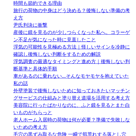
時間も節約できる理由
旅行の荷物の中身はどう決める？後悔しない準備の考
え方
尹氏判決に衝撃
産後に鏡を見るのが少しつらくなった私へ。コラーゲ
ン不足が気になった時に見直したこと
浮気の可能性を見極める方法｜怪しいサインを冷静に
確認し後悔しない判断をするための解説
浮気調査の最適なタイミングと進め方｜後悔しない判
断基準と具体的手順
車があるのに乗れない…そんなモヤモヤを抱えていた
私の話
外壁塗装で後悔しないために知っておきたいマッチン
グサービスの仕組みと塗り替え道場を活用する考え方
美容院に行ったばかりなのに、ふと鏡を見るとまた白
いものがちらっと
老人ホーム入居時の荷物は何が必要？準備で失敗しな
いための考え方
毛穴の黒ずみ取るな危険 一瞬で肌荒れする落とし穴