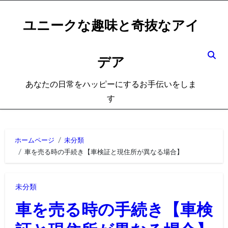
内
容
ユニークな趣味と奇抜なアイ
を
ス
デア
キ
ッ
あなたの日常をハッピーにするお手伝いをしま
プ
す
ホームページ
未分類
車を売る時の手続き【車検証と現住所が異なる場合】
未分類
車を売る時の手続き【車検