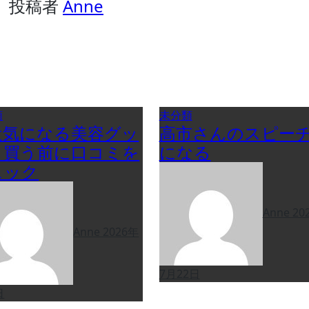
投稿者
Anne
類
未分類
近気になる美容グッ
高市さんのスピー
、買う前に口コミを
になる
ェック
Anne
20
Anne
2026年
7月22日
日