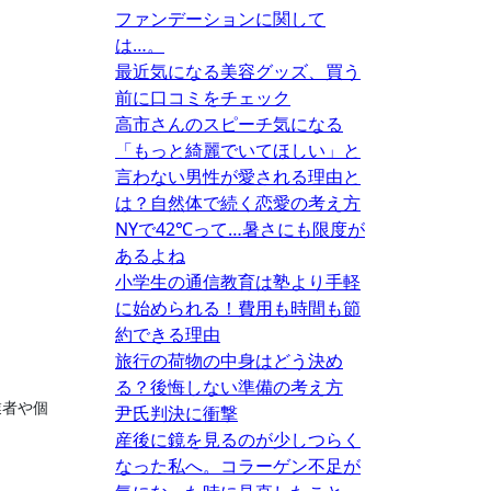
ファンデーションに関して
は…。
最近気になる美容グッズ、買う
前に口コミをチェック
高市さんのスピーチ気になる
「もっと綺麗でいてほしい」と
言わない男性が愛される理由と
は？自然体で続く恋愛の考え方
NYで42℃って…暑さにも限度が
あるよね
小学生の通信教育は塾より手軽
に始められる！費用も時間も節
約できる理由
旅行の荷物の中身はどう決め
る？後悔しない準備の考え方
業者や個
尹氏判決に衝撃
産後に鏡を見るのが少しつらく
なった私へ。コラーゲン不足が