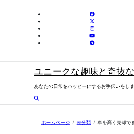
内
容
を
ス
キ
ッ
プ
ユニークな趣味と奇抜
あなたの日常をハッピーにするお手伝いをし
ホームページ
未分類
車を高く売却で