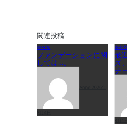
ョ
ン
関連投稿
未分類
未分
ファンデーションに関
最
しては…。
ズ
チ
Anne
2026年
8月4日
8月1