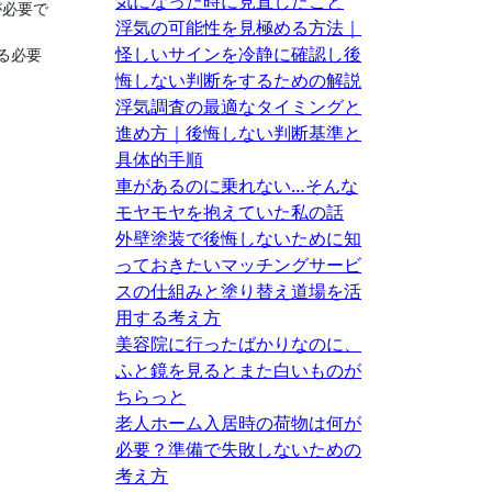
気になった時に見直したこと
が必要で
浮気の可能性を見極める方法｜
怪しいサインを冷静に確認し後
る必要
悔しない判断をするための解説
浮気調査の最適なタイミングと
進め方｜後悔しない判断基準と
具体的手順
車があるのに乗れない…そんな
モヤモヤを抱えていた私の話
外壁塗装で後悔しないために知
っておきたいマッチングサービ
スの仕組みと塗り替え道場を活
用する考え方
美容院に行ったばかりなのに、
ふと鏡を見るとまた白いものが
ちらっと
老人ホーム入居時の荷物は何が
必要？準備で失敗しないための
考え方