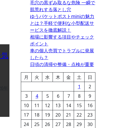
毛穴の黒ずみ取るな危険 一瞬で
肌荒れする落とし穴
ゆうパケットポストminiの魅力
とは？手軽で便利な小型配送サ
ービスを徹底解説！
相場に影響する項目やチェック
ポイント
車の個人売買でトラブルに発展
チ気
したら？
日頃の清掃や整備・点検が重要
月
火
水
木
金
土
日
1
2
26年
3
4
5
6
7
8
9
10
11
12
13
14
15
16
17
18
19
20
21
22
23
24
25
26
27
28
29
30