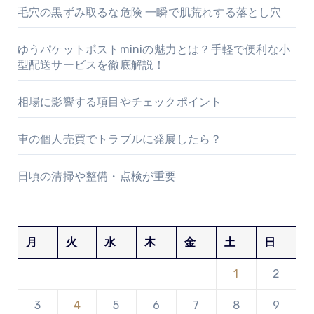
毛穴の黒ずみ取るな危険 一瞬で肌荒れする落とし穴
ゆうパケットポストminiの魅力とは？手軽で便利な小
型配送サービスを徹底解説！
相場に影響する項目やチェックポイント
車の個人売買でトラブルに発展したら？
日頃の清掃や整備・点検が重要
月
火
水
木
金
土
日
1
2
3
4
5
6
7
8
9