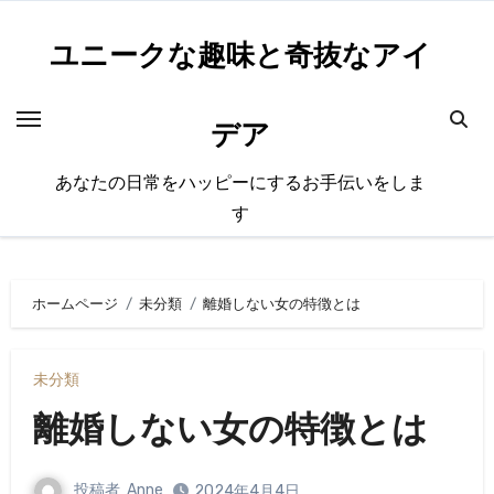
内
容
ユニークな趣味と奇抜なアイ
を
ス
デア
キ
ッ
あなたの日常をハッピーにするお手伝いをしま
プ
す
ホームページ
未分類
離婚しない女の特徴とは
未分類
離婚しない女の特徴とは
投稿者
Anne
2024年4月4日