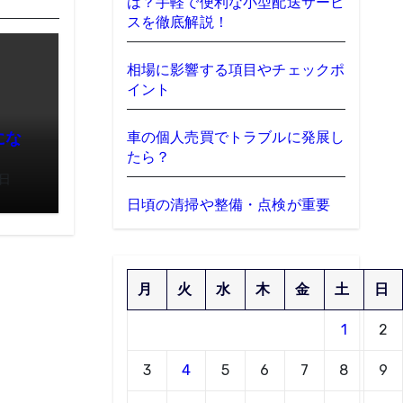
は？手軽で便利な小型配送サービ
スを徹底解説！
相場に影響する項目やチェックポ
イント
車の個人売買でトラブルに発展し
にな
たら？
2日
日頃の清掃や整備・点検が重要
月
火
水
木
金
土
日
1
2
3
4
5
6
7
8
9