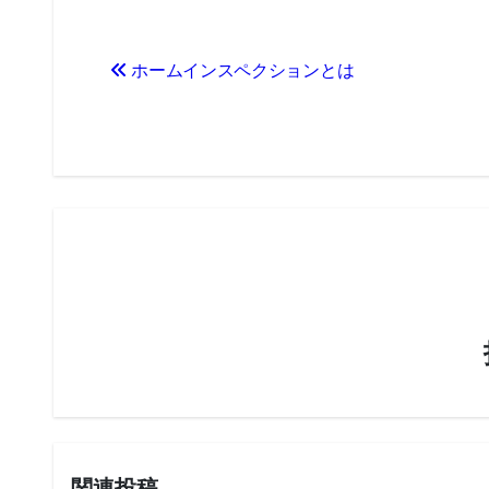
投
ホームインスペクションとは
稿
ナ
ビ
ゲ
ー
シ
ョ
ン