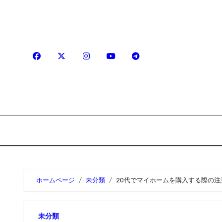
内
容
を
ス
キ
ッ
プ
ホームページ
未分類
20代でマイホームを購入する際の注
未分類