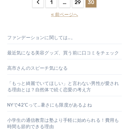
投
1
…
29
30
稿
« 前ページへ
の
ペ
ファンデーションに関しては…。
ー
最近気になる美容グッズ、買う前に口コミをチェック
ジ
高市さんのスピーチ気になる
送
り
「もっと綺麗でいてほしい」と言わない男性が愛され
る理由とは？自然体で続く恋愛の考え方
NYで42℃って…暑さにも限度があるよね
小学生の通信教育は塾より手軽に始められる！費用も
時間も節約できる理由