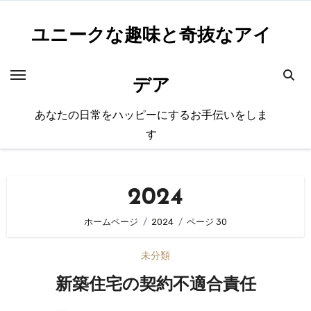
内
容
ユニークな趣味と奇抜なアイ
を
ス
デア
キ
ッ
あなたの日常をハッピーにするお手伝いをしま
プ
す
2024
ホームページ
2024
ページ 30
未分類
新築住宅の契約不適合責任