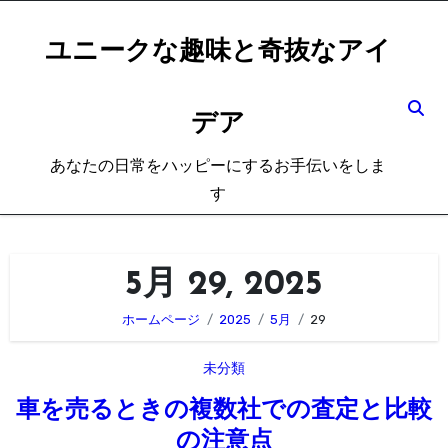
内
容
ユニークな趣味と奇抜なアイ
を
ス
デア
キ
ッ
あなたの日常をハッピーにするお手伝いをしま
プ
す
5月 29, 2025
ホームページ
2025
5月
29
未分類
車を売るときの複数社での査定と比較
の注意点