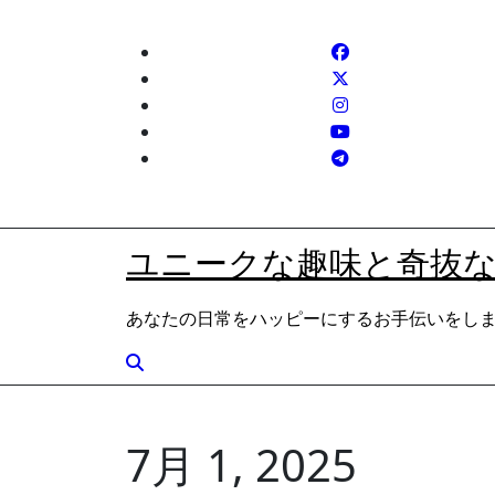
内
容
を
ス
キ
ッ
プ
ユニークな趣味と奇抜
あなたの日常をハッピーにするお手伝いをし
7月 1, 2025