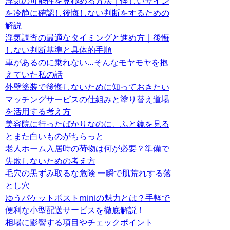
浮気の可能性を見極める方法｜怪しいサイン
を冷静に確認し後悔しない判断をするための
解説
浮気調査の最適なタイミングと進め方｜後悔
しない判断基準と具体的手順
車があるのに乗れない…そんなモヤモヤを抱
えていた私の話
外壁塗装で後悔しないために知っておきたい
マッチングサービスの仕組みと塗り替え道場
を活用する考え方
美容院に行ったばかりなのに、ふと鏡を見る
とまた白いものがちらっと
老人ホーム入居時の荷物は何が必要？準備で
失敗しないための考え方
毛穴の黒ずみ取るな危険 一瞬で肌荒れする落
とし穴
ゆうパケットポストminiの魅力とは？手軽で
便利な小型配送サービスを徹底解説！
相場に影響する項目やチェックポイント