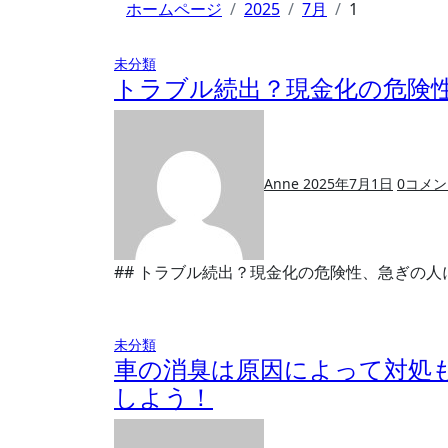
ホームページ
2025
7月
1
未分類
トラブル続出？現金化の危険
Anne
2025年7月1日
0
コメン
## トラブル続出？現金化の危険性、急ぎの人
未分類
車の消臭は原因によって対処
しよう！