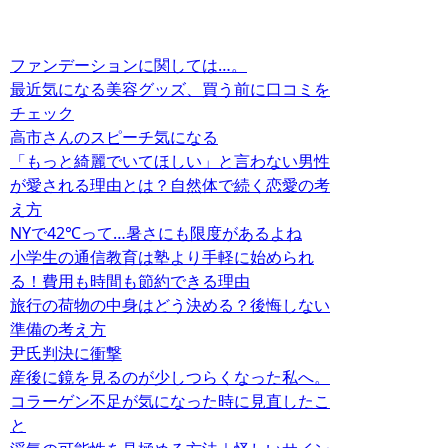
ファンデーションに関しては…。
最近気になる美容グッズ、買う前に口コミを
チェック
高市さんのスピーチ気になる
「もっと綺麗でいてほしい」と言わない男性
が愛される理由とは？自然体で続く恋愛の考
え方
NYで42℃って…暑さにも限度があるよね
小学生の通信教育は塾より手軽に始められ
る！費用も時間も節約できる理由
旅行の荷物の中身はどう決める？後悔しない
準備の考え方
尹氏判決に衝撃
産後に鏡を見るのが少しつらくなった私へ。
コラーゲン不足が気になった時に見直したこ
と