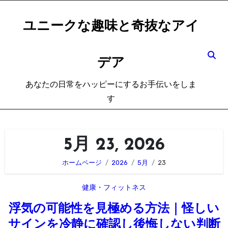
内
容
ユニークな趣味と奇抜なアイ
を
ス
デア
キ
ッ
あなたの日常をハッピーにするお手伝いをしま
プ
す
5月 23, 2026
ホームページ
2026
5月
23
健康・フィットネス
浮気の可能性を見極める方法｜怪しい
サインを冷静に確認し後悔しない判断