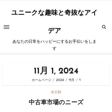
内
容
ユニークな趣味と奇抜なアイ
を
ス
デア
キ
ッ
あなたの日常をハッピーにするお手伝いをしま
プ
す
11月 1, 2024
ホームページ
2024
11月
1
未分類
中古車市場のニーズ