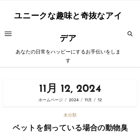
内
容
ユニークな趣味と奇抜なアイ
を
ス
デア
キ
ッ
あなたの日常をハッピーにするお手伝いをしま
プ
す
11月 12, 2024
ホームページ
2024
11月
12
未分類
ペットを飼っている場合の動物臭