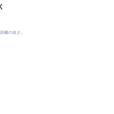
く
距離の改ざ…