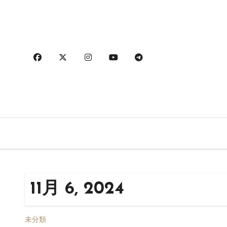
内
容
を
ス
キ
ッ
プ
11月 6, 2024
未分類