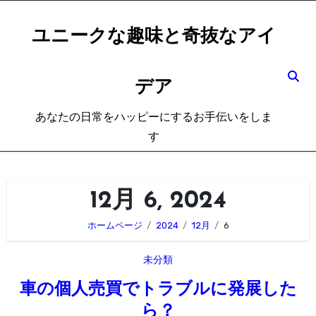
内
容
ユニークな趣味と奇抜なアイ
を
ス
デア
キ
ッ
あなたの日常をハッピーにするお手伝いをしま
プ
す
12月 6, 2024
ホームページ
2024
12月
6
未分類
車の個人売買でトラブルに発展した
ら？