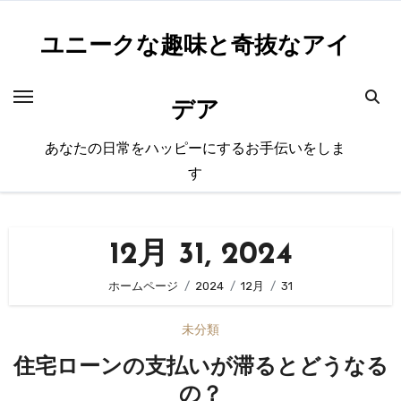
内
容
ユニークな趣味と奇抜なアイ
を
ス
デア
キ
ッ
あなたの日常をハッピーにするお手伝いをしま
プ
す
12月 31, 2024
ホームページ
2024
12月
31
未分類
住宅ローンの支払いが滞るとどうなる
の？