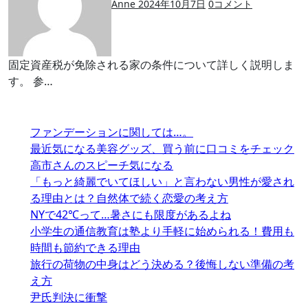
Anne
2024年10月7日
0
コメント
固定資産税が免除される家の条件について詳しく説明しま
す。 参…
ファンデーションに関しては…。
最近気になる美容グッズ、買う前に口コミをチェック
高市さんのスピーチ気になる
「もっと綺麗でいてほしい」と言わない男性が愛され
る理由とは？自然体で続く恋愛の考え方
NYで42℃って…暑さにも限度があるよね
小学生の通信教育は塾より手軽に始められる！費用も
時間も節約できる理由
旅行の荷物の中身はどう決める？後悔しない準備の考
え方
尹氏判決に衝撃