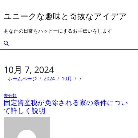
内
容
ユニークな趣味と奇抜なアイデア
を
ス
あなたの日常をハッピーにするお手伝いをします
キ
ッ
プ
10月 7, 2024
ホームページ
2024
10月
7
未分類
固定資産税が免除される家の条件につい
て詳しく説明