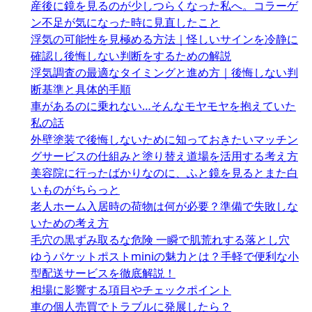
産後に鏡を見るのが少しつらくなった私へ。コラーゲ
ン不足が気になった時に見直したこと
浮気の可能性を見極める方法｜怪しいサインを冷静に
確認し後悔しない判断をするための解説
浮気調査の最適なタイミングと進め方｜後悔しない判
断基準と具体的手順
車があるのに乗れない…そんなモヤモヤを抱えていた
私の話
外壁塗装で後悔しないために知っておきたいマッチン
グサービスの仕組みと塗り替え道場を活用する考え方
美容院に行ったばかりなのに、ふと鏡を見るとまた白
いものがちらっと
老人ホーム入居時の荷物は何が必要？準備で失敗しな
いための考え方
毛穴の黒ずみ取るな危険 一瞬で肌荒れする落とし穴
ゆうパケットポストminiの魅力とは？手軽で便利な小
型配送サービスを徹底解説！
相場に影響する項目やチェックポイント
車の個人売買でトラブルに発展したら？