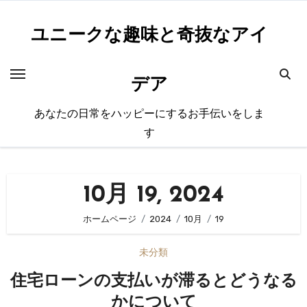
内
容
ユニークな趣味と奇抜なアイ
を
ス
デア
キ
ッ
あなたの日常をハッピーにするお手伝いをしま
プ
す
10月 19, 2024
ホームページ
2024
10月
19
未分類
住宅ローンの支払いが滞るとどうなる
かについて