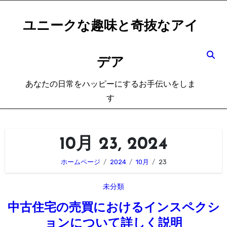
内
容
ユニークな趣味と奇抜なアイ
を
ス
デア
キ
ッ
あなたの日常をハッピーにするお手伝いをしま
プ
す
10月 23, 2024
ホームページ
2024
10月
23
未分類
中古住宅の売買におけるインスペクシ
ョンについて詳しく説明