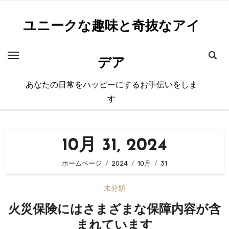
内
容
ユニークな趣味と奇抜なアイ
を
ス
デア
キ
ッ
あなたの日常をハッピーにするお手伝いをしま
プ
す
10月 31, 2024
ホームページ
2024
10月
31
未分類
火災保険にはさまざまな保障内容が含
まれています